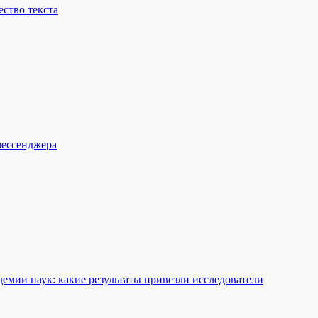
ство текста
мессенджера
емии наук: какие результаты привезли исследователи