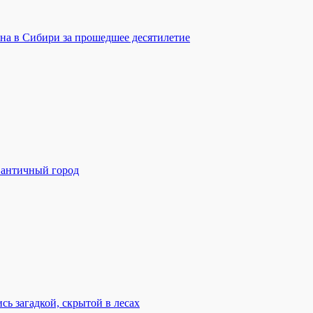
на в Сибири за прошедшее десятилетие
 античный город
ь загадкой, скрытой в лесах