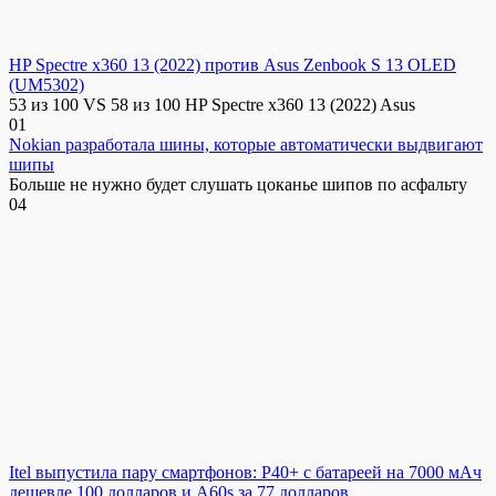
HP Spectre x360 13 (2022) против Asus Zenbook S 13 OLED
(UM5302)
53 из 100 VS 58 из 100 HP Spectre x360 13 (2022) Asus
0
1
Nokian разработала шины, которые автоматически выдвигают
шипы
Больше не нужно будет слушать цоканье шипов по асфальту
0
4
Itel выпустила пару смартфонов: P40+ с батареей на 7000 мАч
дешевле 100 долларов и A60s за 77 долларов