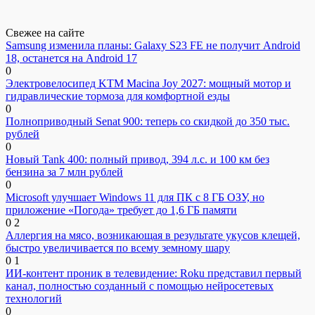
Свежее на сайте
Samsung изменила планы: Galaxy S23 FE не получит Android
18, останется на Android 17
0
Электровелосипед KTM Macina Joy 2027: мощный мотор и
гидравлические тормоза для комфортной езды
0
Полноприводный Senat 900: теперь со скидкой до 350 тыс.
рублей
0
Новый Tank 400: полный привод, 394 л.с. и 100 км без
бензина за 7 млн рублей
0
Microsoft улучшает Windows 11 для ПК с 8 ГБ ОЗУ, но
приложение «Погода» требует до 1,6 ГБ памяти
0
2
Аллергия на мясо, возникающая в результате укусов клещей,
быстро увеличивается по всему земному шару
0
1
ИИ-контент проник в телевидение: Roku представил первый
канал, полностью созданный с помощью нейросетевых
технологий
0