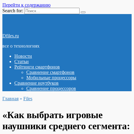
Перейти к содержанию
Search for:
Dfiles.ru
все о технологиях
Новости
Статьи
Рейтинги смартфонов
Сравнение смартфонов
Мобильные процессоры
Сравнение ноутбуков
Сравнение процессоров
Главная
»
Files
«Как выбрать игровые
наушники среднего сегмента: