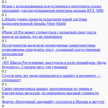
0
1
Игрок с использованием искусственного интеллекта создал
программу для предотвращения перегрева разъема RTX 5090
0
1
L3Harris удачно провела испытания новой системы
радиоэлектронной борьбы Viper Shield
0
iPhone 18 Pro может столкнуться с нехваткой сразу после
выхода на рынок: что же произошло
0
1
Исследователи выделили неожиданные характеристики,
позволяющие определить текст, созданный искусственным
интеллектом
0
1
«ИТ Школа Ростелекома» выступила в роли провайдера «Кода
будущего»: 3 тысячи мест для учеников
0
1
Спустя пять лет люди превратятся в ошибку в интернете —
специалист
0
1
Cartier презентовала шашки, выполненные из дерева и
благородных металлов, по невероятно высокой стоимости
0
Форум «Венчурный ландшафт» состоится в Москве в августе
0