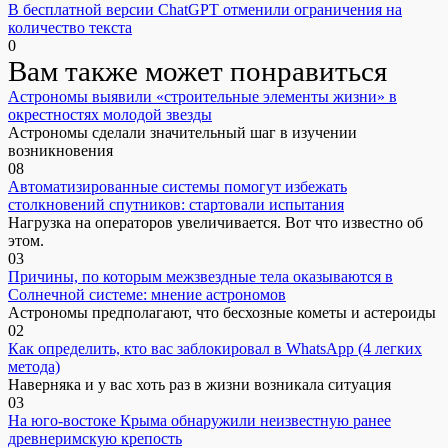
В бесплатной версии ChatGPT отменили ограничения на
количество текста
0
Вам также может понравиться
Астрономы выявили «строительные элементы жизни» в
окрестностях молодой звезды
Астрономы сделали значительный шаг в изучении
возникновения
0
8
Автоматизированные системы помогут избежать
столкновений спутников: стартовали испытания
Нагрузка на операторов увеличивается. Вот что известно об
этом.
0
3
Причины, по которым межзвездные тела оказываются в
Солнечной системе: мнение астрономов
Астрономы предполагают, что бесхозные кометы и астероиды
0
2
Как определить, кто вас заблокировал в WhatsApp (4 легких
метода)
Наверняка и у вас хоть раз в жизни возникала ситуация
0
3
На юго-востоке Крыма обнаружили неизвестную ранее
древнеримскую крепость