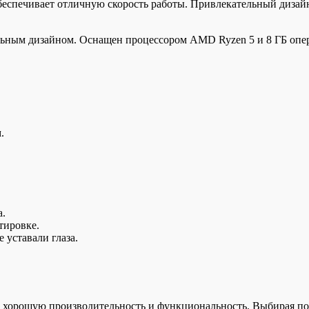
 обеспечивает отличную скорость работы. Привлекательный диза
ьным дизайном. Оснащен процессором AMD Ryzen 5 и 8 ГБ опера
.
а.
тировке.
 уставали глаза.
 хорошую производительность и функциональность. Выбирая по