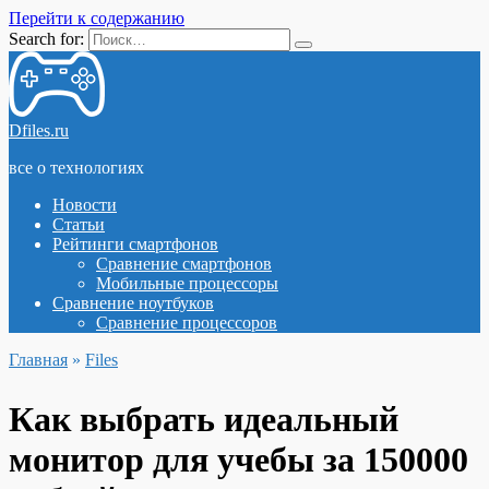
Перейти к содержанию
Search for:
Dfiles.ru
все о технологиях
Новости
Статьи
Рейтинги смартфонов
Сравнение смартфонов
Мобильные процессоры
Сравнение ноутбуков
Сравнение процессоров
Главная
»
Files
Как выбрать идеальный
монитор для учебы за 150000