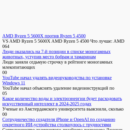
AMD Ryzen 5 5600X против Ryzen 5 4500
VS AMD Ryzen 5 5600X AMD Ryzen 5 4500 Что лучше: AMD
0
64
Люди оказались на 7-й позиции в списке моногамных
животных, уступив место бобрам и тамаринам
Люди заняли седьмую строчку в рейтинге моногамных
млекопитающих
0
0
YouTube начал удалять видеоруководства по установке
Windows 11
YouTube начал объяснять удаление видеоинструкций по
0
5
Какое количество воды и электроэнергии будет расходовать
искусственный интеллект в 2024-2025 годах
Ученые из Амстердамского университета выяснили, сколько
0
0
Сотрудничество создателя iPhone и OpenAI по созданию
секретного ИИ-устройства столкнулось с трудностями
Сотрудничество знаменитого дизайнера-визионера Джонни