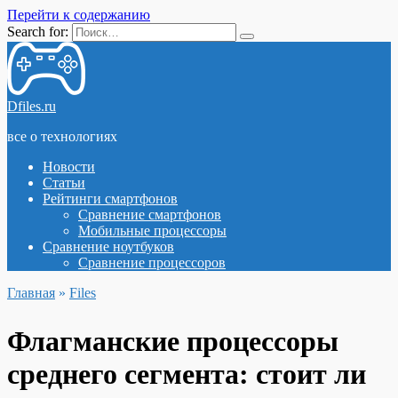
Перейти к содержанию
Search for:
Dfiles.ru
все о технологиях
Новости
Статьи
Рейтинги смартфонов
Сравнение смартфонов
Мобильные процессоры
Сравнение ноутбуков
Сравнение процессоров
Главная
»
Files
Флагманские процессоры
среднего сегмента: стоит ли