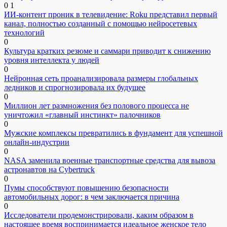
0
1
ИИ-контент проник в телевидение: Roku представил первый
канал, полностью созданный с помощью нейросетевых
технологий
0
Культура кратких резюме и саммари приводит к снижению
уровня интеллекта у людей
0
Нейронная сеть проанализировала размеры глобальных
ледников и спрогнозировала их будущее
0
Миллион лет размножения без полового процесса не
уничтожил «главный инстинкт» палочников
0
Мужские комплексы превратились в фундамент для успешной
онлайн-индустрии
0
NASA заменила военные транспортные средства для вывоза
астронавтов на Cybertruck
0
Пумы способствуют повышению безопасности
автомобильных дорог: в чем заключается причина
0
Исследователи продемонстрировали, каким образом в
настоящее время воспринимается идеальное женское тело