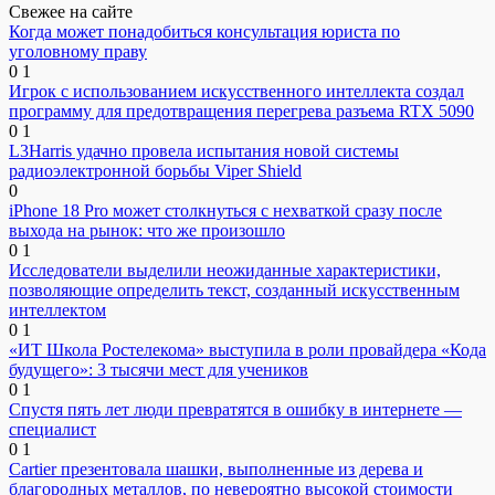
Свежее на сайте
Когда может понадобиться консультация юриста по
уголовному праву
0
1
Игрок с использованием искусственного интеллекта создал
программу для предотвращения перегрева разъема RTX 5090
0
1
L3Harris удачно провела испытания новой системы
радиоэлектронной борьбы Viper Shield
0
iPhone 18 Pro может столкнуться с нехваткой сразу после
выхода на рынок: что же произошло
0
1
Исследователи выделили неожиданные характеристики,
позволяющие определить текст, созданный искусственным
интеллектом
0
1
«ИТ Школа Ростелекома» выступила в роли провайдера «Кода
будущего»: 3 тысячи мест для учеников
0
1
Спустя пять лет люди превратятся в ошибку в интернете —
специалист
0
1
Cartier презентовала шашки, выполненные из дерева и
благородных металлов, по невероятно высокой стоимости