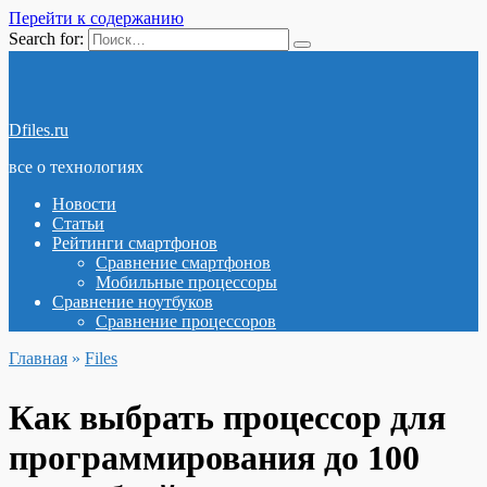
Перейти к содержанию
Search for:
Dfiles.ru
все о технологиях
Новости
Статьи
Рейтинги смартфонов
Сравнение смартфонов
Мобильные процессоры
Сравнение ноутбуков
Сравнение процессоров
Главная
»
Files
Как выбрать процессор для
программирования до 100