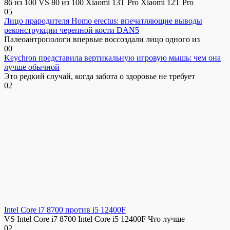
86 из 100 VS 80 из 100 Xiaomi 13T Pro Xiaomi 12T Pro
0
5
Лицо прародителя Homo erectus: впечатляющие выводы
реконструкции черепной кости DAN5
Палеоантропологи впервые воссоздали лицо одного из
0
0
Keychron представила вертикальную игровую мышь: чем она
лучше обычной
Это редкий случай, когда забота о здоровье не требует
0
2
Intel Core i7 8700 против i5 12400F
VS Intel Core i7 8700 Intel Core i5 12400F Что лучше
0
2