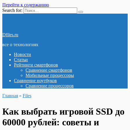
Перейти к содержанию
Search for:
Dfiles.ru
все о технологиях
Новости
Статьи
Рейтинги смартфонов
Сравнение смартфонов
Мобильные процессоры
Сравнение ноутбуков
Сравнение процессоров
Главная
»
Files
Как выбрать игровой SSD до
60000 рублей: советы и