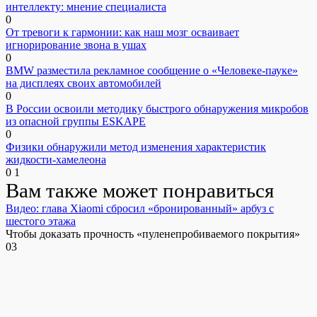
интеллекту: мнение специалиста
0
От тревоги к гармонии: как наш мозг осваивает
игнорирование звона в ушах
0
BMW разместила рекламное сообщение о «Человеке-пауке»
на дисплеях своих автомобилей
0
В России освоили методику быстрого обнаружения микробов
из опасной группы ESKAPE
0
Физики обнаружили метод изменения характеристик
жидкости-хамелеона
0
1
Вам также может понравиться
Видео: глава Xiaomi сбросил «бронированный» арбуз с
шестого этажа
Чтобы доказать прочность «пуленепробиваемого покрытия»
0
3