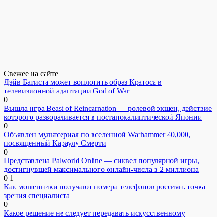
Свежее на сайте
Дэйв Батиста может воплотить образ Кратоса в
телевизионной адаптации God of War
0
Вышла игра Beast of Reincarnation — ролевой экшен, действие
которого разворачивается в постапокалиптической Японии
0
Объявлен мультсериал по вселенной Warhammer 40,000,
посвященный Караулу Смерти
0
Представлена Palworld Online — сиквел популярной игры,
достигнувшей максимального онлайн-числа в 2 миллиона
0
1
Как мошенники получают номера телефонов россиян: точка
зрения специалиста
0
Какое решение не следует передавать искусственному