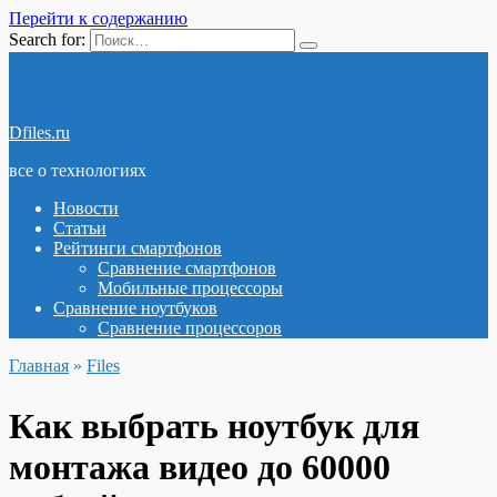
Перейти к содержанию
Search for:
Dfiles.ru
все о технологиях
Новости
Статьи
Рейтинги смартфонов
Сравнение смартфонов
Мобильные процессоры
Сравнение ноутбуков
Сравнение процессоров
Главная
»
Files
Как выбрать ноутбук для
монтажа видео до 60000