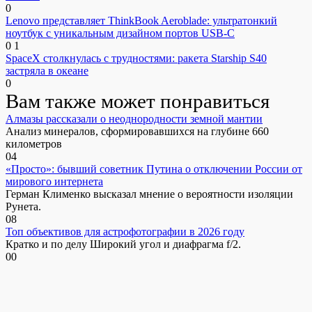
0
Lenovo представляет ThinkBook Aeroblade: ультратонкий
ноутбук с уникальным дизайном портов USB-C
0
1
SpaceX столкнулась с трудностями: ракета Starship S40
застряла в океане
0
Вам также может понравиться
Алмазы рассказали о неоднородности земной мантии
Анализ минералов, сформировавшихся на глубине 660
километров
0
4
«Просто»: бывший советник Путина о отключении России от
мирового интернета
Герман Клименко высказал мнение о вероятности изоляции
Рунета.
0
8
Топ объективов для астрофотографии в 2026 году
Кратко и по делу Широкий угол и диафрагма f/2.
0
0