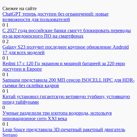
Свежее на сайте
ChatGPT теперь доступен без ограничений: новые
возможности для пользователей
0
1
С 2027 года российские банки смогут блокировать переводы
из-за вредоносного ПО на смартфонах
0
2
Galaxy S23 получит последнее крупное обновление Android
17 для всех моделей
0
1
Redmi 17 с 120 Гц экраном и мощной батареей за 220 евро
доступен в Европе
0
1
Samsung представила 200 МП сенсор ISOCELL HPC для HDR-
съемки без склейки кадров
0
1
Китай установил гигантскую ветряную турбину, устоявшую
перед тайфунами
0
Ученые разделили три изотопа водорода, используя
инновационное сито XXI века
0
1
Leap Space представила 3D-печатный ракетный двигатель
Serrano