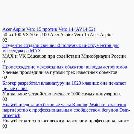
Acer Aspire Vero 15 против Vero 14 (AV14-52)
50 из 100 VS 50 из 100 Acer Aspire Vero 15 Acer Aspire
0
2
Студенты создали свыше 50 полезных инструментов для
мессенджера MAX
MAX и VK Education при содействии Минобрнауки России
0
1
Происхождение межзвездных объектов: выводы астрономов
Ученые проследили за путями трех известных объектов
0
2
Блогер разработал клавиатуру на 1020 клавиш: она печатает
целые слова
Уникальное устройство вмещает 1000 самых популярных
0
3
Huawei представил беговые часы Running Watch и заключил
партнерство с профессиональным сообществом бегунов Dsm-
firmenich
Huawei стал технологическим партнером профессионального
0
3