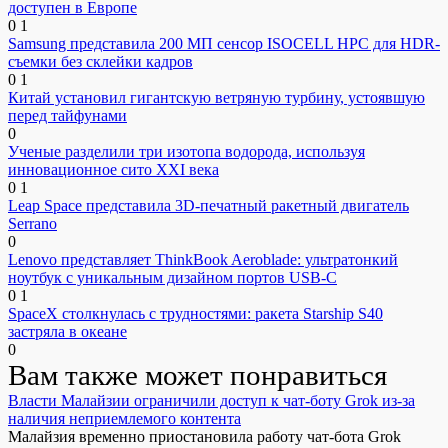
доступен в Европе
0
1
Samsung представила 200 МП сенсор ISOCELL HPC для HDR-
съемки без склейки кадров
0
1
Китай установил гигантскую ветряную турбину, устоявшую
перед тайфунами
0
Ученые разделили три изотопа водорода, используя
инновационное сито XXI века
0
1
Leap Space представила 3D-печатный ракетный двигатель
Serrano
0
Lenovo представляет ThinkBook Aeroblade: ультратонкий
ноутбук с уникальным дизайном портов USB-C
0
1
SpaceX столкнулась с трудностями: ракета Starship S40
застряла в океане
0
Вам также может понравиться
Власти Малайзии ограничили доступ к чат-боту Grok из-за
наличия неприемлемого контента
Малайзия временно приостановила работу чат-бота Grok