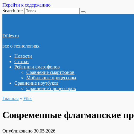
Перейти к содержанию
Search for:
Dfiles.ru
все о технологиях
Новости
Статьи
Рейтинги смартфонов
Сравнение смартфонов
Мобильные процессоры
Сравнение ноутбуков
Сравнение процессоров
Главная
»
Files
Современные флагманские про
Опубликовано
30.05.2026