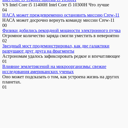
VS Intel Core i5 11400H Intel Core i5 10300H Что лучше
0
4
НАСА может преждевременно остановить миссию Crew-11
НАСА может досрочно вернуть команду миссии Crew-11
0
0
Физики добились рекордной мощности электронного пучка
Огромное количество заряда смогли уместить в невероятно
0
2
Звездный мост продемонстрировал, как две галактики
разрушают друг друга на фрагменты
Астрономам удалось зафиксировать редкое и впечатляющее
0
1
Влияние землетрясений на микроорганизмы: свежие
исследования американских ученых
Оно может подсказать о том, как устроена жизнь на других
планетах.
0
1