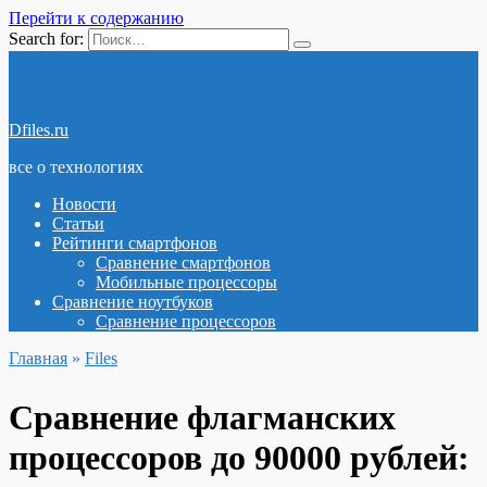
Перейти к содержанию
Search for:
Dfiles.ru
все о технологиях
Новости
Статьи
Рейтинги смартфонов
Сравнение смартфонов
Мобильные процессоры
Сравнение ноутбуков
Сравнение процессоров
Главная
»
Files
Сравнение флагманских
процессоров до 90000 рублей: