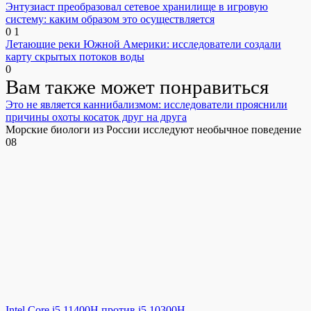
Энтузиаст преобразовал сетевое хранилище в игровую
систему: каким образом это осуществляется
0
1
Летающие реки Южной Америки: исследователи создали
карту скрытых потоков воды
0
Вам также может понравиться
Это не является каннибализмом: исследователи прояснили
причины охоты косаток друг на друга
Морские биологи из России исследуют необычное поведение
0
8
Intel Core i5 11400H против i5 10300H