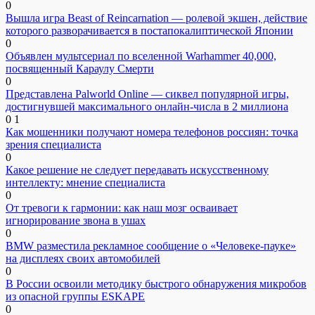
0
Вышла игра Beast of Reincarnation — ролевой экшен, действие
которого разворачивается в постапокалиптической Японии
0
Объявлен мультсериал по вселенной Warhammer 40,000,
посвященный Караулу Смерти
0
Представлена Palworld Online — сиквел популярной игры,
достигнувшей максимального онлайн-числа в 2 миллиона
0
1
Как мошенники получают номера телефонов россиян: точка
зрения специалиста
0
Какое решение не следует передавать искусственному
интеллекту: мнение специалиста
0
От тревоги к гармонии: как наш мозг осваивает
игнорирование звона в ушах
0
BMW разместила рекламное сообщение о «Человеке-пауке»
на дисплеях своих автомобилей
0
В России освоили методику быстрого обнаружения микробов
из опасной группы ESKAPE
0