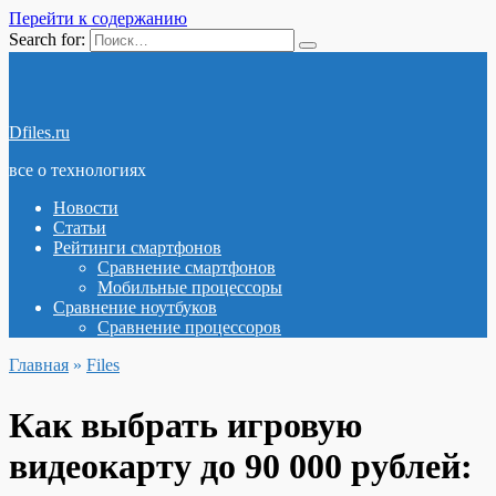
Перейти к содержанию
Search for:
Dfiles.ru
все о технологиях
Новости
Статьи
Рейтинги смартфонов
Сравнение смартфонов
Мобильные процессоры
Сравнение ноутбуков
Сравнение процессоров
Главная
»
Files
Как выбрать игровую
видеокарту до 90 000 рублей: