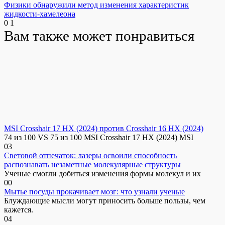
Физики обнаружили метод изменения характеристик
жидкости-хамелеона
0
1
Вам также может понравиться
MSI Crosshair 17 HX (2024) против Crosshair 16 HX (2024)
74 из 100 VS 75 из 100 MSI Crosshair 17 HX (2024) MSI
0
3
Световой отпечаток: лазеры освоили способность
распознавать незаметные молекулярные структуры
Ученые смогли добиться изменения формы молекул и их
0
0
Мытье посуды прокачивает мозг: что узнали ученые
Блуждающие мысли могут приносить больше пользы, чем
кажется.
0
4