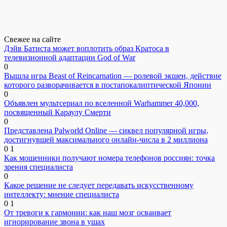
Свежее на сайте
Дэйв Батиста может воплотить образ Кратоса в
телевизионной адаптации God of War
0
Вышла игра Beast of Reincarnation — ролевой экшен, действие
которого разворачивается в постапокалиптической Японии
0
Объявлен мультсериал по вселенной Warhammer 40,000,
посвященный Караулу Смерти
0
Представлена Palworld Online — сиквел популярной игры,
достигнувшей максимального онлайн-числа в 2 миллиона
0
1
Как мошенники получают номера телефонов россиян: точка
зрения специалиста
0
Какое решение не следует передавать искусственному
интеллекту: мнение специалиста
0
1
От тревоги к гармонии: как наш мозг осваивает
игнорирование звона в ушах