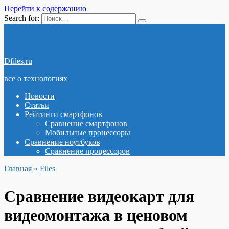
Перейти к содержанию
Search for:
Dfiles.ru
все о технологиях
Новости
Статьи
Рейтинги смартфонов
Сравнение смартфонов
Мобильные процессоры
Сравнение ноутбуков
Сравнение процессоров
Главная
»
Files
Сравнение видеокарт для
видеомонтажа в ценовом