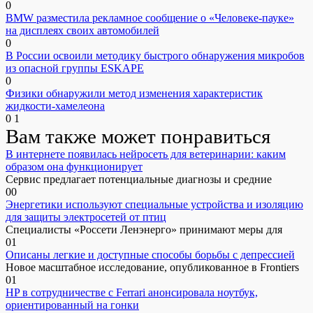
0
BMW разместила рекламное сообщение о «Человеке-пауке»
на дисплеях своих автомобилей
0
В России освоили методику быстрого обнаружения микробов
из опасной группы ESKAPE
0
Физики обнаружили метод изменения характеристик
жидкости-хамелеона
0
1
Вам также может понравиться
В интернете появилась нейросеть для ветеринарии: каким
образом она функционирует
Сервис предлагает потенциальные диагнозы и средние
0
0
Энергетики используют специальные устройства и изоляцию
для защиты электросетей от птиц
Специалисты «Россети Ленэнерго» принимают меры для
0
1
Описаны легкие и доступные способы борьбы с депрессией
Новое масштабное исследование, опубликованное в Frontiers
0
1
HP в сотрудничестве с Ferrari анонсировала ноутбук,
ориентированный на гонки