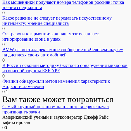
Как мошенники получают номера телефонов россиян: точка
зрения специалиста
0
Какое решение не следует передавать искусственному
интеллекту: мнение специалиста
0
От тревоги к гармонии: как наш мозг осваивает
игнорирование звона в ушах
0
BMW разместила рекламное сообщение о «Человеке-пауке»
на дисплеях своих автомобилей
0
В России освоили методику быстрого обнаружения микробов
из опасной группы ESKAPE
0
Физики обнаружили метод изменения характеристик
жидкости-хамелеона
0
1
Вам также может понравиться
Самый крупный организм на планете впервые начал
производить звуки
Американский ученый и звукооператор Джефф Райс
зафиксировал
0
0