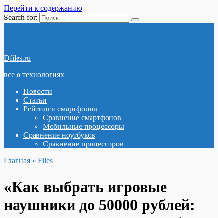
Перейти к содержанию
Search for:
Dfiles.ru
все о технологиях
Новости
Статьи
Рейтинги смартфонов
Сравнение смартфонов
Мобильные процессоры
Сравнение ноутбуков
Сравнение процессоров
Главная
»
Files
«Как выбрать игровые
наушники до 50000 рублей: