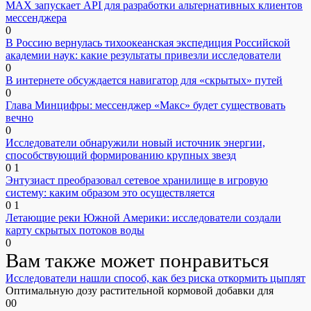
MAX запускает API для разработки альтернативных клиентов
мессенджера
0
В Россию вернулась тихоокеанская экспедиция Российской
академии наук: какие результаты привезли исследователи
0
В интернете обсуждается навигатор для «скрытых» путей
0
Глава Минцифры: мессенджер «Макс» будет существовать
вечно
0
Исследователи обнаружили новый источник энергии,
способствующий формированию крупных звезд
0
1
Энтузиаст преобразовал сетевое хранилище в игровую
систему: каким образом это осуществляется
0
1
Летающие реки Южной Америки: исследователи создали
карту скрытых потоков воды
0
Вам также может понравиться
Исследователи нашли способ, как без риска откормить цыплят
Оптимальную дозу растительной кормовой добавки для
0
0