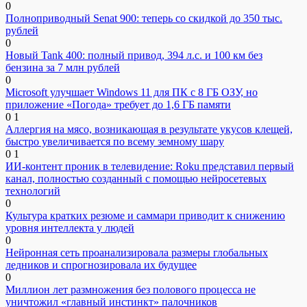
0
Полноприводный Senat 900: теперь со скидкой до 350 тыс.
рублей
0
Новый Tank 400: полный привод, 394 л.с. и 100 км без
бензина за 7 млн рублей
0
Microsoft улучшает Windows 11 для ПК с 8 ГБ ОЗУ, но
приложение «Погода» требует до 1,6 ГБ памяти
0
1
Аллергия на мясо, возникающая в результате укусов клещей,
быстро увеличивается по всему земному шару
0
1
ИИ-контент проник в телевидение: Roku представил первый
канал, полностью созданный с помощью нейросетевых
технологий
0
Культура кратких резюме и саммари приводит к снижению
уровня интеллекта у людей
0
Нейронная сеть проанализировала размеры глобальных
ледников и спрогнозировала их будущее
0
Миллион лет размножения без полового процесса не
уничтожил «главный инстинкт» палочников