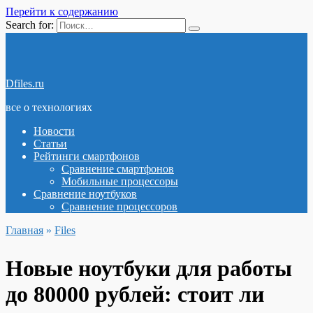
Перейти к содержанию
Search for:
Dfiles.ru
все о технологиях
Новости
Статьи
Рейтинги смартфонов
Сравнение смартфонов
Мобильные процессоры
Сравнение ноутбуков
Сравнение процессоров
Главная
»
Files
Новые ноутбуки для работы
до 80000 рублей: стоит ли