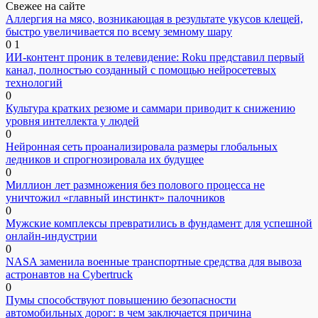
Свежее на сайте
Аллергия на мясо, возникающая в результате укусов клещей,
быстро увеличивается по всему земному шару
0
1
ИИ-контент проник в телевидение: Roku представил первый
канал, полностью созданный с помощью нейросетевых
технологий
0
Культура кратких резюме и саммари приводит к снижению
уровня интеллекта у людей
0
Нейронная сеть проанализировала размеры глобальных
ледников и спрогнозировала их будущее
0
Миллион лет размножения без полового процесса не
уничтожил «главный инстинкт» палочников
0
Мужские комплексы превратились в фундамент для успешной
онлайн-индустрии
0
NASA заменила военные транспортные средства для вывоза
астронавтов на Cybertruck
0
Пумы способствуют повышению безопасности
автомобильных дорог: в чем заключается причина