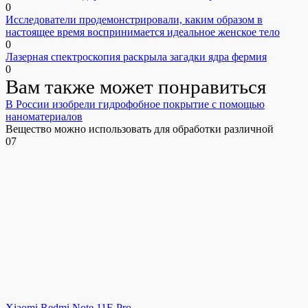
0
Исследователи продемонстрировали, каким образом в
настоящее время воспринимается идеальное женское тело
0
Лазерная спектроскопия раскрыла загадки ядра фермия
0
Вам также может понравиться
В России изобрели гидрофобное покрытие с помощью
наноматериалов
Вещество можно использовать для обработки различной
0
7
Xiaomi Redmi Note 11E Pro