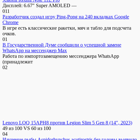
Дисплей: 6.67″ Super AMOLED —
0
11
Разработчик создал игру Ping-Pong на 240 вкладках Google
Chrome
В игре есть классические ракетки, мяч и табло для подсчета
очков.
0
1
В Государственной Думе сообщили о успешной замене
WhatsApp на мессенджер Max
Работа по импортозамещению мессенджера WhatsApp
(принадлежит
0
2
Lenovo LOQ 15APH8 против Legion Slim 5 Gen 8 (14″, 2023)
49 из 100 VS 60 из 100
0
4
Изучение рыбы Aspidorhynchus acutirostris без головы выявило