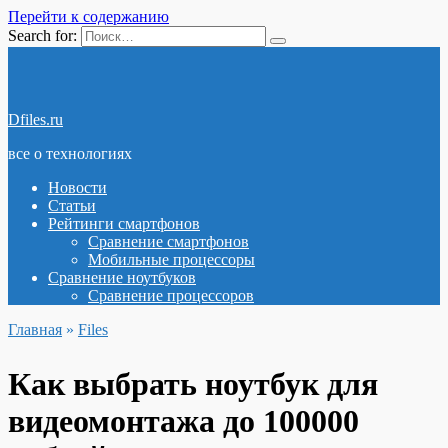
Перейти к содержанию
Search for:
Dfiles.ru
все о технологиях
Новости
Статьи
Рейтинги смартфонов
Сравнение смартфонов
Мобильные процессоры
Сравнение ноутбуков
Сравнение процессоров
Главная
»
Files
Как выбрать ноутбук для
видеомонтажа до 100000