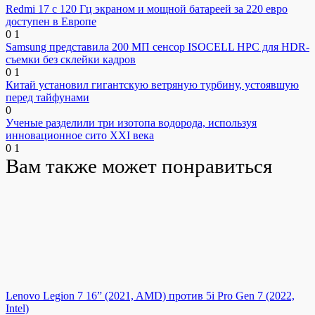
Redmi 17 с 120 Гц экраном и мощной батареей за 220 евро
доступен в Европе
0
1
Samsung представила 200 МП сенсор ISOCELL HPC для HDR-
съемки без склейки кадров
0
1
Китай установил гигантскую ветряную турбину, устоявшую
перед тайфунами
0
Ученые разделили три изотопа водорода, используя
инновационное сито XXI века
0
1
Вам также может понравиться
Lenovo Legion 7 16” (2021, AMD) против 5i Pro Gen 7 (2022,
Intel)