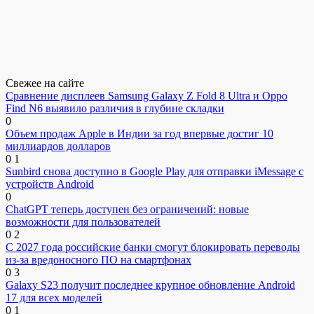
Свежее на сайте
Сравнение дисплеев Samsung Galaxy Z Fold 8 Ultra и Oppo
Find N6 выявило различия в глубине складки
0
Объем продаж Apple в Индии за год впервые достиг 10
миллиардов долларов
0
1
Sunbird снова доступно в Google Play для отправки iMessage с
устройств Android
0
ChatGPT теперь доступен без ограничений: новые
возможности для пользователей
0
2
С 2027 года российские банки смогут блокировать переводы
из-за вредоносного ПО на смартфонах
0
3
Galaxy S23 получит последнее крупное обновление Android
17 для всех моделей
0
1