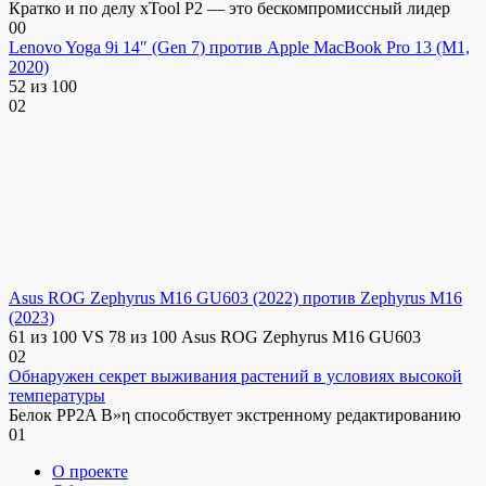
Кратко и по делу xTool P2 — это бескомпромиссный лидер
0
0
Lenovo Yoga 9i 14″ (Gen 7) против Apple MacBook Pro 13 (M1,
2020)
52 из 100
0
2
Asus ROG Zephyrus M16 GU603 (2022) против Zephyrus M16
(2023)
61 из 100 VS 78 из 100 Asus ROG Zephyrus M16 GU603
0
2
Обнаружен секрет выживания растений в условиях высокой
температуры
Белок PP2A B»η способствует экстренному редактированию
0
1
О проекте