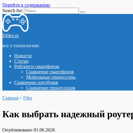
Перейти к содержанию
Search for:
Dfiles.ru
все о технологиях
Новости
Статьи
Рейтинги смартфонов
Сравнение смартфонов
Мобильные процессоры
Сравнение ноутбуков
Сравнение процессоров
Главная
»
Files
Как выбрать надежный роутер
Опубликовано
01.06.2026