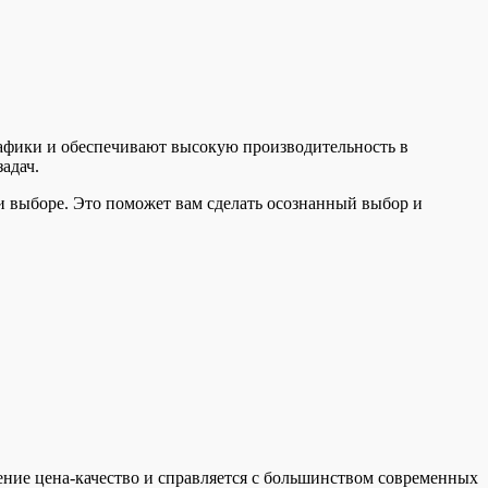
афики и обеспечивают высокую производительность в
адач.
и выборе. Это поможет вам сделать осознанный выбор и
ение цена-качество и справляется с большинством современных