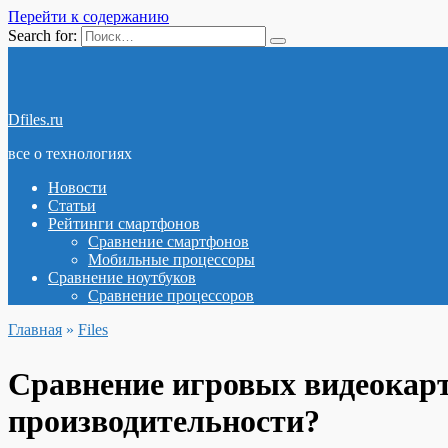
Перейти к содержанию
Search for:
Dfiles.ru
все о технологиях
Новости
Статьи
Рейтинги смартфонов
Сравнение смартфонов
Мобильные процессоры
Сравнение ноутбуков
Сравнение процессоров
Главная
»
Files
Сравнение игровых видеокарт
производительности?