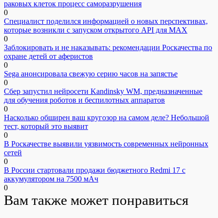
раковых клеток процесс саморазрушения
0
Специалист поделился информацией о новых перспективах,
которые возникли с запуском открытого API для МАХ
0
Заблокировать и не наказывать: рекомендации Роскачества по
охране детей от аферистов
0
Sega анонсировала свежую серию часов на запястье
0
Сбер запустил нейросети Kandinsky WM, предназначенные
для обучения роботов и беспилотных аппаратов
0
Насколько обширен ваш кругозор на самом деле? Небольшой
тест, который это выявит
0
В Роскачестве выявили уязвимость современных нейронных
сетей
0
В России стартовали продажи бюджетного Redmi 17 с
аккумулятором на 7500 мАч
0
Вам также может понравиться