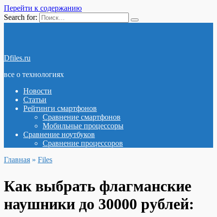
Перейти к содержанию
Search for:
Dfiles.ru
все о технологиях
Новости
Статьи
Рейтинги смартфонов
Сравнение смартфонов
Мобильные процессоры
Сравнение ноутбуков
Сравнение процессоров
Главная
»
Files
Как выбрать флагманские
наушники до 30000 рублей: