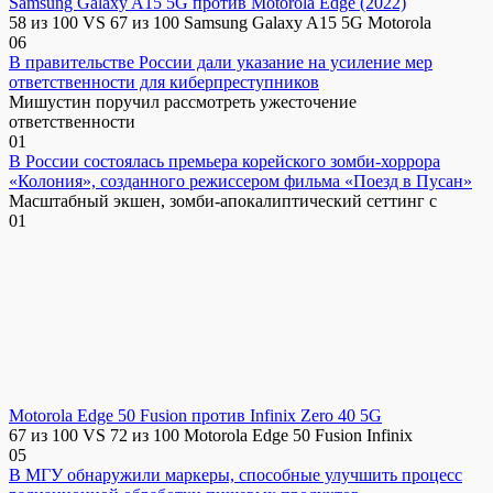
Samsung Galaxy A15 5G против Motorola Edge (2022)
58 из 100 VS 67 из 100 Samsung Galaxy A15 5G Motorola
0
6
В правительстве России дали указание на усиление мер
ответственности для киберпреступников
Мишустин поручил рассмотреть ужесточение
ответственности
0
1
В России состоялась премьера корейского зомби-хоррора
«Колония», созданного режиссером фильма «Поезд в Пусан»
Масштабный экшен, зомби-апокалиптический сеттинг с
0
1
Motorola Edge 50 Fusion против Infinix Zero 40 5G
67 из 100 VS 72 из 100 Motorola Edge 50 Fusion Infinix
0
5
В МГУ обнаружили маркеры, способные улучшить процесс