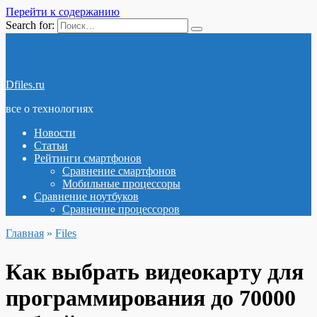
Перейти к содержанию
Search for:
Dfiles.ru
все о технологиях
Новости
Статьи
Рейтинги смартфонов
Сравнение смартфонов
Мобильные процессоры
Сравнение ноутбуков
Сравнение процессоров
Главная
»
Files
Как выбрать видеокарту для
программирования до 70000