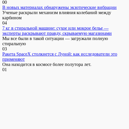
0
0
В новых материалах обнаружены экзотические вибрации
Ученые раскрыли механизм влияния колебаний между
карбином
0
4
7 кг в стиральной машине: сухое или мокрое белье —
эксперты раскрывают правду, скрываемую магазинами
Мы все были в такой ситуации — загружали полную
стиральную
0
3
Ракета SpaceX столкнется с Луной: как исследователи это
применяют
Она находится в космосе более полутора лет.
0
1