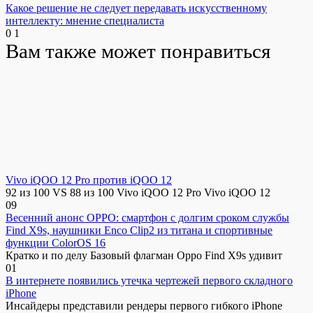
Какое решение не следует передавать искусственному
интеллекту: мнение специалиста
0
1
Вам также может понравиться
Vivo iQOO 12 Pro против iQOO 12
92 из 100 VS 88 из 100 Vivo iQOO 12 Pro Vivo iQOO 12
0
9
Весенний анонс OPPO: смартфон с долгим сроком службы
Find X9s, наушники Enco Clip2 из титана и спортивные
функции ColorOS 16
Кратко и по делу Базовый флагман Oppo Find X9s удивит
0
1
В интернете появились утечка чертежей первого складного
iPhone
Инсайдеры представили рендеры первого гибкого iPhone