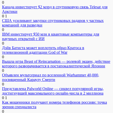
0
Канада инвестирует $2 млрд в спутниковую связь Telesat для
Арктики
0
1
США усиливают закупки спутниковых радаров у частных
компаний для разведки
0
IBM инвестирует $50 млн в квантовые компьютеры для
научных открытий с ИИ
0
Дэйв Батиста может воплотить образ Кратоса в
телевизионной адаптации God of War
0
Вышла игра Beast of Reincarnation — ролевой экшен, действие
которого разворачивается в постапокалиптической Японии
0
Объявлен мультсериал по вселенной Warhammer 40,000,
посвященный Караулу Смерти
0
Представлена Palworld Online — сиквел популярной игры,
достигнувшей максимального онлайн-числа в 2 миллиона
0
1
Как мошенники получают номера телефонов россиян: точка
зрения специалиста
0