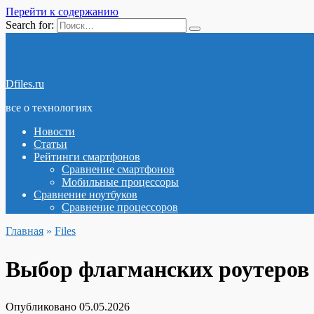
Перейти к содержанию
Search for:
Dfiles.ru
все о технологиях
Новости
Статьи
Рейтинги смартфонов
Сравнение смартфонов
Мобильные процессоры
Сравнение ноутбуков
Сравнение процессоров
Главная
»
Files
Выбор флагманских роутеров д
Опубликовано
05.05.2026