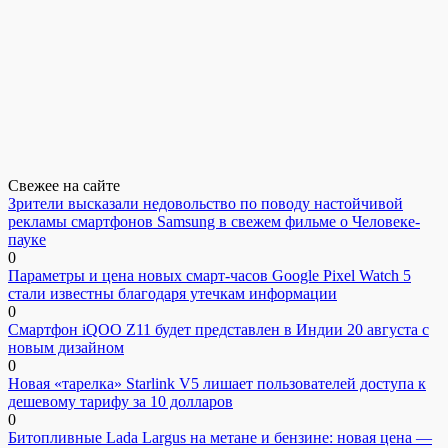
Свежее на сайте
Зрители высказали недовольство по поводу настойчивой
рекламы смартфонов Samsung в свежем фильме о Человеке-
пауке
0
Параметры и цена новых смарт-часов Google Pixel Watch 5
стали известны благодаря утечкам информации
0
Смартфон iQOO Z11 будет представлен в Индии 20 августа с
новым дизайном
0
Новая «тарелка» Starlink V5 лишает пользователей доступа к
дешевому тарифу за 10 долларов
0
Битопливные Lada Largus на метане и бензине: новая цена —