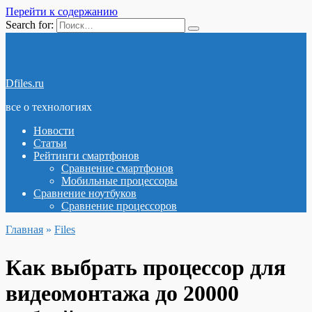
Перейти к содержанию
Search for:
Dfiles.ru
все о технологиях
Новости
Статьи
Рейтинги смартфонов
Сравнение смартфонов
Мобильные процессоры
Сравнение ноутбуков
Сравнение процессоров
Главная
»
Files
Как выбрать процессор для
видеомонтажа до 20000