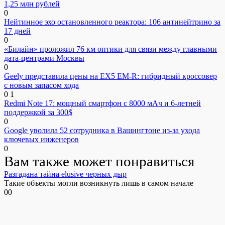
1,25 млн рублей
0
Нейтинное эхо остановленного реактора: 106 антинейтрино за
17 дней
0
«Билайн» проложил 76 км оптики для связи между главными
дата-центрами Москвы
0
Geely представила цены на EX5 EM-R: гибридный кроссовер
с новым запасом хода
0
1
Redmi Note 17: мощный смартфон с 8000 мАч и 6-летней
поддержкой за 300$
0
Google уволила 52 сотрудника в Вашингтоне из-за ухода
ключевых инженеров
0
Вам также может понравиться
Разгадана тайна elusive черных дыр
Такие объекты могли возникнуть лишь в самом начале
0
0