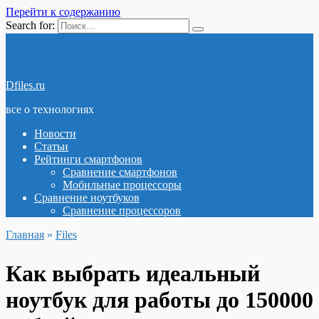
Перейти к содержанию
Search for:
Dfiles.ru
все о технологиях
Новости
Статьи
Рейтинги смартфонов
Сравнение смартфонов
Мобильные процессоры
Сравнение ноутбуков
Сравнение процессоров
Главная
»
Files
Как выбрать идеальный
ноутбук для работы до 150000