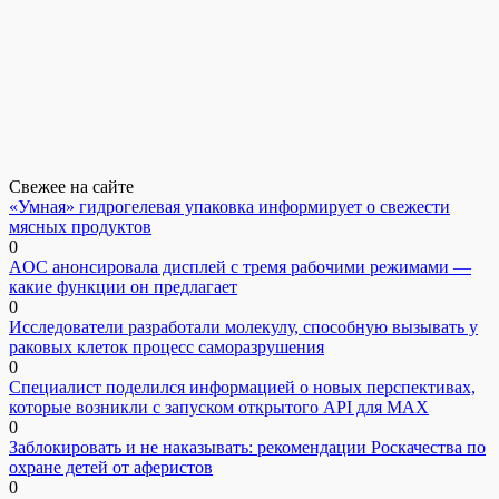
Свежее на сайте
«Умная» гидрогелевая упаковка информирует о свежести
мясных продуктов
0
AOC анонсировала дисплей с тремя рабочими режимами —
какие функции он предлагает
0
Исследователи разработали молекулу, способную вызывать у
раковых клеток процесс саморазрушения
0
Специалист поделился информацией о новых перспективах,
которые возникли с запуском открытого API для МАХ
0
Заблокировать и не наказывать: рекомендации Роскачества по
охране детей от аферистов
0