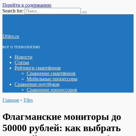
Перейти к содержанию
Search for:
Dfiles.ru
все о технологиях
Новости
Статьи
Рейтинги смартфонов
Сравнение смартфонов
Мобильные процессоры
Сравнение ноутбуков
Сравнение процессоров
Главная
»
Files
Флагманские мониторы до
50000 рублей: как выбрать