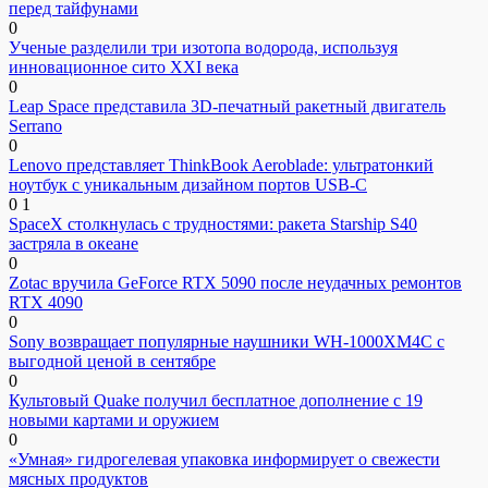
перед тайфунами
0
Ученые разделили три изотопа водорода, используя
инновационное сито XXI века
0
Leap Space представила 3D-печатный ракетный двигатель
Serrano
0
Lenovo представляет ThinkBook Aeroblade: ультратонкий
ноутбук с уникальным дизайном портов USB-C
0
1
SpaceX столкнулась с трудностями: ракета Starship S40
застряла в океане
0
Zotac вручила GeForce RTX 5090 после неудачных ремонтов
RTX 4090
0
Sony возвращает популярные наушники WH-1000XM4C с
выгодной ценой в сентябре
0
Культовый Quake получил бесплатное дополнение с 19
новыми картами и оружием
0
«Умная» гидрогелевая упаковка информирует о свежести
мясных продуктов