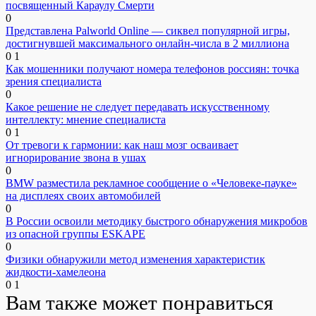
посвященный Караулу Смерти
0
Представлена Palworld Online — сиквел популярной игры,
достигнувшей максимального онлайн-числа в 2 миллиона
0
1
Как мошенники получают номера телефонов россиян: точка
зрения специалиста
0
Какое решение не следует передавать искусственному
интеллекту: мнение специалиста
0
1
От тревоги к гармонии: как наш мозг осваивает
игнорирование звона в ушах
0
BMW разместила рекламное сообщение о «Человеке-пауке»
на дисплеях своих автомобилей
0
В России освоили методику быстрого обнаружения микробов
из опасной группы ESKAPE
0
Физики обнаружили метод изменения характеристик
жидкости-хамелеона
0
1
Вам также может понравиться