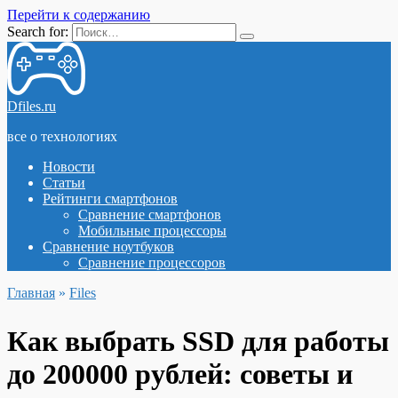
Перейти к содержанию
Search for:
Dfiles.ru
все о технологиях
Новости
Статьи
Рейтинги смартфонов
Сравнение смартфонов
Мобильные процессоры
Сравнение ноутбуков
Сравнение процессоров
Главная
»
Files
Как выбрать SSD для работы
до 200000 рублей: советы и