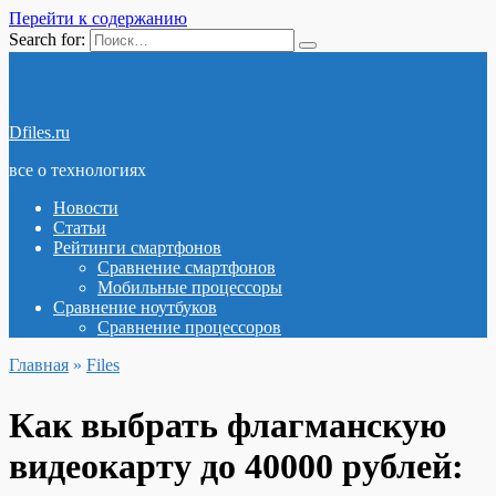
Перейти к содержанию
Search for:
Dfiles.ru
все о технологиях
Новости
Статьи
Рейтинги смартфонов
Сравнение смартфонов
Мобильные процессоры
Сравнение ноутбуков
Сравнение процессоров
Главная
»
Files
Как выбрать флагманскую
видеокарту до 40000 рублей: