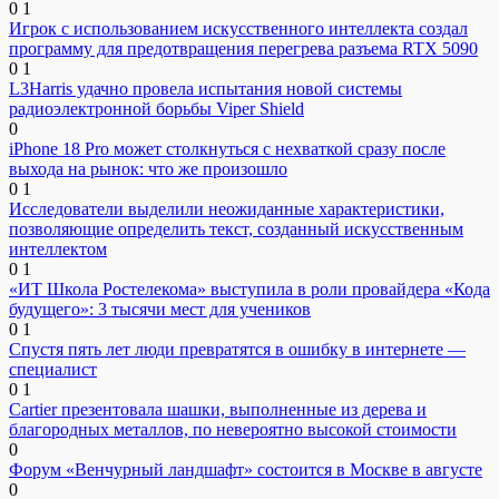
0
1
Игрок с использованием искусственного интеллекта создал
программу для предотвращения перегрева разъема RTX 5090
0
1
L3Harris удачно провела испытания новой системы
радиоэлектронной борьбы Viper Shield
0
iPhone 18 Pro может столкнуться с нехваткой сразу после
выхода на рынок: что же произошло
0
1
Исследователи выделили неожиданные характеристики,
позволяющие определить текст, созданный искусственным
интеллектом
0
1
«ИТ Школа Ростелекома» выступила в роли провайдера «Кода
будущего»: 3 тысячи мест для учеников
0
1
Спустя пять лет люди превратятся в ошибку в интернете —
специалист
0
1
Cartier презентовала шашки, выполненные из дерева и
благородных металлов, по невероятно высокой стоимости
0
Форум «Венчурный ландшафт» состоится в Москве в августе
0