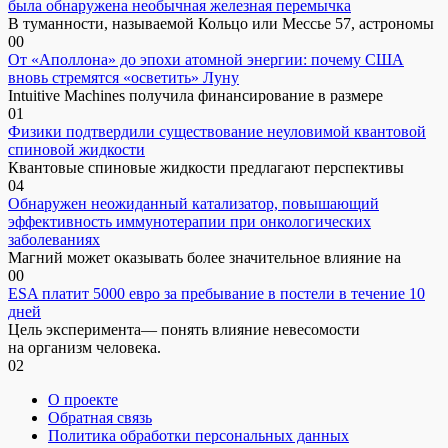
была обнаружена необычная железная перемычка
В туманности, называемой Кольцо или Мессье 57, астрономы
0
0
От «Аполлона» до эпохи атомной энергии: почему США
вновь стремятся «осветить» Луну
Intuitive Machines получила финансирование в размере
0
1
Физики подтвердили существование неуловимой квантовой
спиновой жидкости
Квантовые спиновые жидкости предлагают перспективы
0
4
Обнаружен неожиданный катализатор, повышающий
эффективность иммунотерапии при онкологических
заболеваниях
Магний может оказывать более значительное влияние на
0
0
ESA платит 5000 евро за пребывание в постели в течение 10
дней
Цель эксперимента— понять влияние невесомости
на организм человека.
0
2
О проекте
Обратная связь
Политика обработки персональных данных