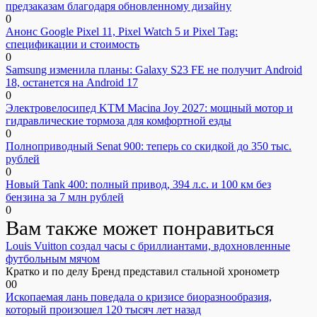
предзаказам благодаря обновленному дизайну
0
Анонс Google Pixel 11, Pixel Watch 5 и Pixel Tag:
спецификации и стоимость
0
Samsung изменила планы: Galaxy S23 FE не получит Android
18, останется на Android 17
0
Электровелосипед KTM Macina Joy 2027: мощный мотор и
гидравлические тормоза для комфортной езды
0
Полноприводный Senat 900: теперь со скидкой до 350 тыс.
рублей
0
Новый Tank 400: полный привод, 394 л.с. и 100 км без
бензина за 7 млн рублей
0
Вам также может понравиться
Louis Vuitton создал часы с бриллиантами, вдохновленные
футбольным мячом
Кратко и по делу Бренд представил стальной хронометр
0
0
Ископаемая лань поведала о кризисе биоразнообразия,
который произошел 120 тысяч лет назад