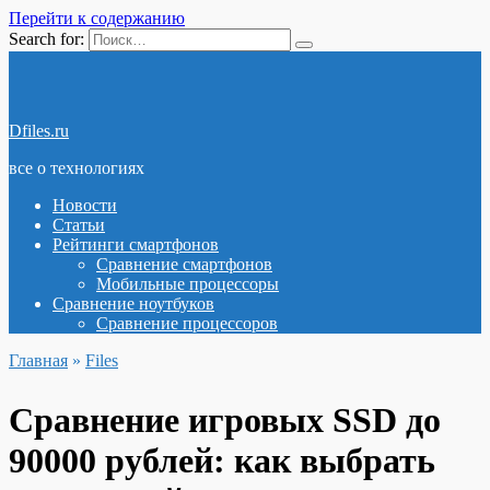
Перейти к содержанию
Search for:
Dfiles.ru
все о технологиях
Новости
Статьи
Рейтинги смартфонов
Сравнение смартфонов
Мобильные процессоры
Сравнение ноутбуков
Сравнение процессоров
Главная
»
Files
Сравнение игровых SSD до
90000 рублей: как выбрать