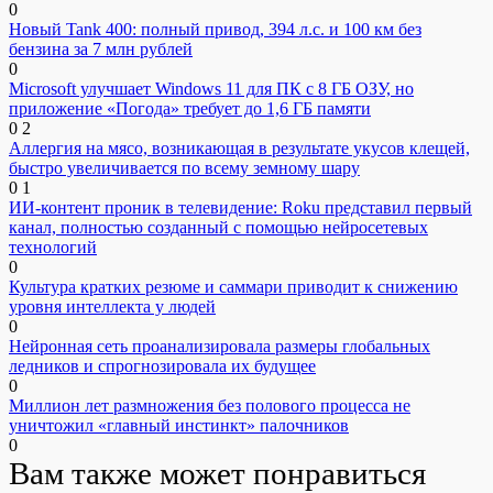
0
Новый Tank 400: полный привод, 394 л.с. и 100 км без
бензина за 7 млн рублей
0
Microsoft улучшает Windows 11 для ПК с 8 ГБ ОЗУ, но
приложение «Погода» требует до 1,6 ГБ памяти
0
2
Аллергия на мясо, возникающая в результате укусов клещей,
быстро увеличивается по всему земному шару
0
1
ИИ-контент проник в телевидение: Roku представил первый
канал, полностью созданный с помощью нейросетевых
технологий
0
Культура кратких резюме и саммари приводит к снижению
уровня интеллекта у людей
0
Нейронная сеть проанализировала размеры глобальных
ледников и спрогнозировала их будущее
0
Миллион лет размножения без полового процесса не
уничтожил «главный инстинкт» палочников
0
Вам также может понравиться