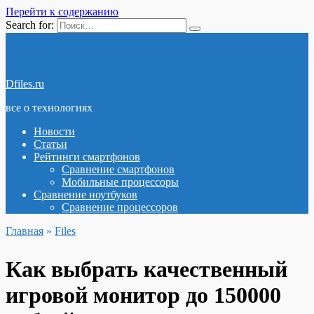
Перейти к содержанию
Search for:
Dfiles.ru
все о технологиях
Новости
Статьи
Рейтинги смартфонов
Сравнение смартфонов
Мобильные процессоры
Сравнение ноутбуков
Сравнение процессоров
Главная
»
Files
Как выбрать качественный
игровой монитор до 150000