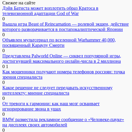
Свежее на сайте
Дэйв Батиста может воплотить образ Кратоса в
телевизионной адаптации God of War
0
Вышла игра Beast of Reincarnation — ролевой экшен, действие
которого разворачивается в постапокалиптической Японии
0
Объявлен мультсериал по вселенной Warhammer 40,000,
посвященный Караулу Смерти
0
Представлена Palworld Online — сиквел популярной игры,
достигнувшей максимального онлайн-числа в 2 миллиона
0
1
Как мошенники получают номера телефонов россиян: точка
зрения специалиста
0
Какое решение не следует передавать искусственному
интеллекту: мнение специалиста
0
От тревоги к гармонии: как наш мозг осваивает
игнорирование звона в ушах
0
BMW разместила рекламное сообщение о «Человеке-пауке»
на дисплеях своих автомобилей
0