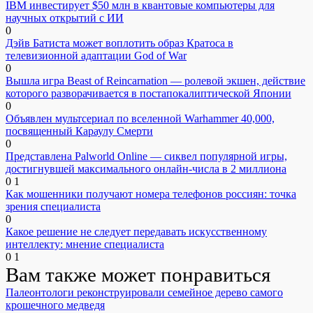
IBM инвестирует $50 млн в квантовые компьютеры для
научных открытий с ИИ
0
Дэйв Батиста может воплотить образ Кратоса в
телевизионной адаптации God of War
0
Вышла игра Beast of Reincarnation — ролевой экшен, действие
которого разворачивается в постапокалиптической Японии
0
Объявлен мультсериал по вселенной Warhammer 40,000,
посвященный Караулу Смерти
0
Представлена Palworld Online — сиквел популярной игры,
достигнувшей максимального онлайн-числа в 2 миллиона
0
1
Как мошенники получают номера телефонов россиян: точка
зрения специалиста
0
Какое решение не следует передавать искусственному
интеллекту: мнение специалиста
0
1
Вам также может понравиться
Палеонтологи реконструировали семейное дерево самого
крошечного медведя