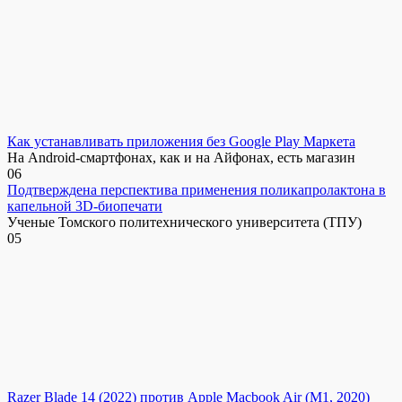
Как устанавливать приложения без Google Play Маркета
На Android-смартфонах, как и на Айфонах, есть магазин
0
6
Подтверждена перспектива применения поликапролактона в
капельной 3D-биопечати
Ученые Томского политехнического университета (ТПУ)
0
5
Razer Blade 14 (2022) против Apple Macbook Air (M1, 2020)