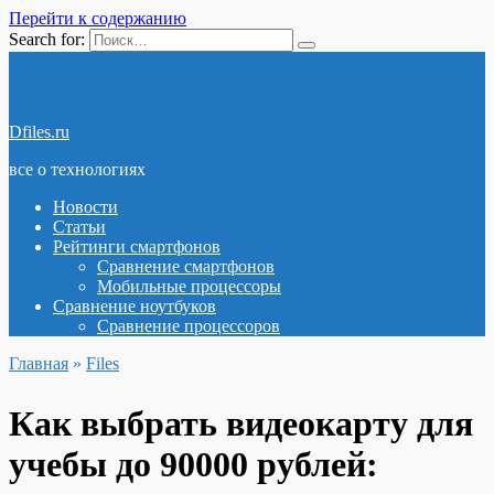
Перейти к содержанию
Search for:
Dfiles.ru
все о технологиях
Новости
Статьи
Рейтинги смартфонов
Сравнение смартфонов
Мобильные процессоры
Сравнение ноутбуков
Сравнение процессоров
Главная
»
Files
Как выбрать видеокарту для
учебы до 90000 рублей: