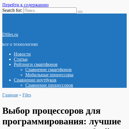
Перейти к содержанию
Search for:
Dfiles.ru
все о технологиях
Новости
Статьи
Рейтинги смартфонов
Сравнение смартфонов
Мобильные процессоры
Сравнение ноутбуков
Сравнение процессоров
Главная
»
Files
Выбор процессоров для
программирования: лучшие