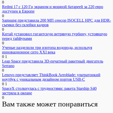
0
Redmi 17 с 120 Гц экраном и мощной батареей за 220 евро
доступен в Европе
0
Samsung представила 200 МП сенсор ISOCELL HPC для HDR-
съемки без склейки кадров
0
Китай установил гигантскую ветряную турбину, устоявшую
перед тайфунами
0
Ученые разделили три изотопа водорода, используя
инновационное сито XXI века
0
1
Leap Space представила 3D-печатный ракетный двигатель
Serrano
0
Lenovo представляет ThinkBook Aeroblade: ультратонкий
ноутбук с уникальным дизайном портов USB-C
0
1
SpaceX столкнулась с трудностями: ракета Starship S40
застряла в океане
0
Вам также может понравиться