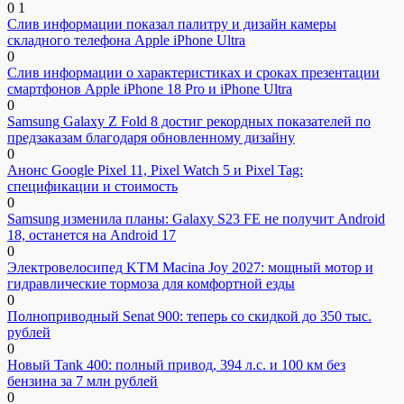
0
1
Слив информации показал палитру и дизайн камеры
складного телефона Apple iPhone Ultra
0
Слив информации о характеристиках и сроках презентации
смартфонов Apple iPhone 18 Pro и iPhone Ultra
0
Samsung Galaxy Z Fold 8 достиг рекордных показателей по
предзаказам благодаря обновленному дизайну
0
Анонс Google Pixel 11, Pixel Watch 5 и Pixel Tag:
спецификации и стоимость
0
Samsung изменила планы: Galaxy S23 FE не получит Android
18, останется на Android 17
0
Электровелосипед KTM Macina Joy 2027: мощный мотор и
гидравлические тормоза для комфортной езды
0
Полноприводный Senat 900: теперь со скидкой до 350 тыс.
рублей
0
Новый Tank 400: полный привод, 394 л.с. и 100 км без
бензина за 7 млн рублей
0