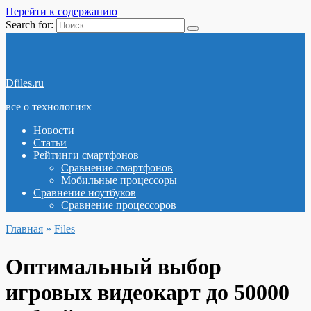
Перейти к содержанию
Search for:
Dfiles.ru
все о технологиях
Новости
Статьи
Рейтинги смартфонов
Сравнение смартфонов
Мобильные процессоры
Сравнение ноутбуков
Сравнение процессоров
Главная
»
Files
Оптимальный выбор
игровых видеокарт до 50000