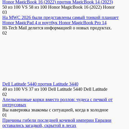
Honor MagicBook 16 (2022) против MagicBook 14 (2023)
50 из 100 VS 58 из 100 Honor MagicBook 16 (2022) Honor
0
3
На MWC 2026 были представлены самый тонкий планшет
Honor MagicPad 4 и ноутбук Honor MagicBook Pro 14
Hi-Tech Mail делится информацией о новых продуктах.
0
2
Dell Latitude 5440 против Latitude 3440
49 из 100 VS 37 из 100 Dell Latitude 5440 Dell Latitude
0
2
Апельсиновые корки вместо роллов: чудеса с печкой от
цитрусовых
Вы наверняка знакомы с ситуацией, когда в холодное
0
1
Причины гибели последней кочевой империи Евразии
оставались загадкой, скрытой в лесах