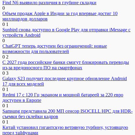
Find N6 выявило различия в глубине складки
0
Объем продаж Apple в Индии за год впервые достиг 10
миллиардов долларов
0
1
Sunbird снова доступно в Google Play для отправки iMessage с
устройств Android
0
ChatGPT теперь доступен без ограничений: новые
возможности для пользователей
0
2
С 2027 года российские банки смогут блокировать переводы
из-за вредоносного ПО на смартфонах
0
3
Galaxy S23 получит последнее крупное обновление Android
17 для всех моделей
0
1
Redmi 17 с 120 Гц экраном и мощной батареей за 220 евро
доступен в Европе
0
1
Samsung представила 200 МП сенсор ISOCELL HPC для HDR-
съемки без склейки кадров
0
1
Китай установил гигантскую ветряную турбину, устоявшую
перед тайфунами