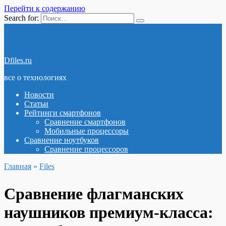
Перейти к содержанию
Search for:
Dfiles.ru
все о технологиях
Новости
Статьи
Рейтинги смартфонов
Сравнение смартфонов
Мобильные процессоры
Сравнение ноутбуков
Сравнение процессоров
Главная
»
Files
Сравнение флагманских
наушников премиум-класса: