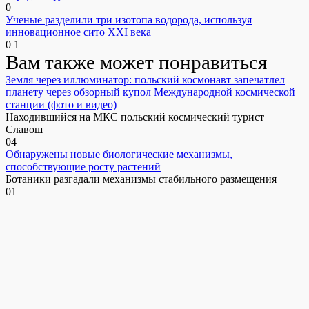
0
Ученые разделили три изотопа водорода, используя
инновационное сито XXI века
0
1
Вам также может понравиться
Земля через иллюминатор: польский космонавт запечатлел
планету через обзорный купол Международной космической
станции (фото и видео)
Находившийся на МКС польский космический турист
Славош
0
4
Обнаружены новые биологические механизмы,
способствующие росту растений
Ботаники разгадали механизмы стабильного размещения
0
1