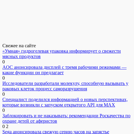
Свежее на сайте
«Умная» гидрогелевая упаковка информирует о свежести
мясных продуктов
0
AOC анонсировала дисплей с тремя рабочими режимами —
какие функции он предлагает
0
Исследователи разработали молекулу, способную вызывать у
раковых клеток процесс саморазрушения
0
Специалист поделился информацией о новых перспективах,
которые возникли с запуском открытого API для МАХ
0
Заблокировать и не наказывать: рекомендации Роскачества по
охране детей от аферистов
0
2
Sega анонсировала свежую серию часов на запястье