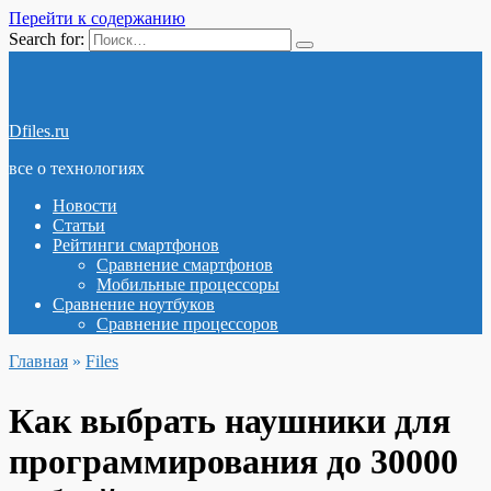
Перейти к содержанию
Search for:
Dfiles.ru
все о технологиях
Новости
Статьи
Рейтинги смартфонов
Сравнение смартфонов
Мобильные процессоры
Сравнение ноутбуков
Сравнение процессоров
Главная
»
Files
Как выбрать наушники для
программирования до 30000