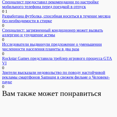
Специалист предоставил рекомендации по настройке
мобильного телефона перед поездкой в отпуск
0
1
Разработана футболка, способная носиться в течение месяца
без необходимости в стирке
0
Специалист: загрязненный кондиционер может вызвать
аллергию и ухудшение астмы
0
Исследователи выдвинули предложение о уменьшении
численности населения планеты в два раза
0
Rockstar Games представила трейлер игрового процесса GTA
VI
0
Зрители высказали недовольство по поводу настойчивой
рекламы смартфонов Samsung в свежем фильме о Человеке-
пауке
0
Вам также может понравиться