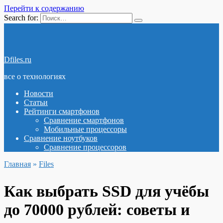
Перейти к содержанию
Search for:
Dfiles.ru
все о технологиях
Новости
Статьи
Рейтинги смартфонов
Сравнение смартфонов
Мобильные процессоры
Сравнение ноутбуков
Сравнение процессоров
Главная
»
Files
Как выбрать SSD для учёбы
до 70000 рублей: советы и