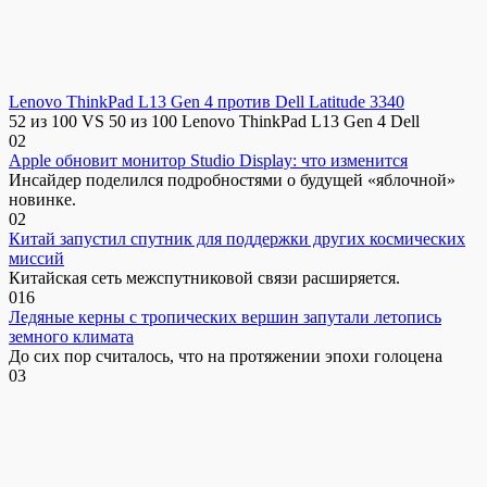
Lenovo ThinkPad L13 Gen 4 против Dell Latitude 3340
52 из 100 VS 50 из 100 Lenovo ThinkPad L13 Gen 4 Dell
0
2
Apple обновит монитор Studio Display: что изменится
Инсайдер поделился подробностями о будущей «яблочной»
новинке.
0
2
Китай запустил спутник для поддержки других космических
миссий
Китайская сеть межспутниковой связи расширяется.
0
16
Ледяные керны с тропических вершин запутали летопись
земного климата
До сих пор считалось, что на протяжении эпохи голоцена
0
3