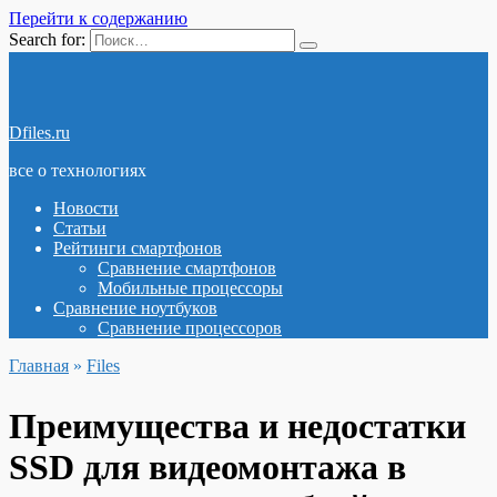
Перейти к содержанию
Search for:
Dfiles.ru
все о технологиях
Новости
Статьи
Рейтинги смартфонов
Сравнение смартфонов
Мобильные процессоры
Сравнение ноутбуков
Сравнение процессоров
Главная
»
Files
Преимущества и недостатки
SSD для видеомонтажа в