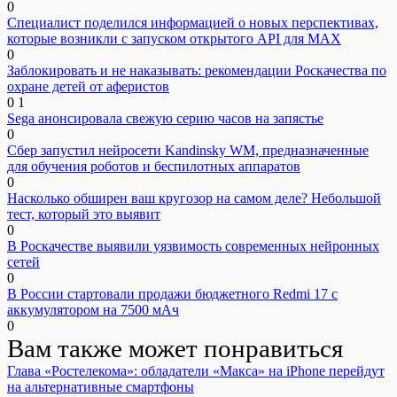
0
Специалист поделился информацией о новых перспективах,
которые возникли с запуском открытого API для МАХ
0
Заблокировать и не наказывать: рекомендации Роскачества по
охране детей от аферистов
0
1
Sega анонсировала свежую серию часов на запястье
0
Сбер запустил нейросети Kandinsky WM, предназначенные
для обучения роботов и беспилотных аппаратов
0
Насколько обширен ваш кругозор на самом деле? Небольшой
тест, который это выявит
0
В Роскачестве выявили уязвимость современных нейронных
сетей
0
В России стартовали продажи бюджетного Redmi 17 с
аккумулятором на 7500 мАч
0
Вам также может понравиться
Глава «Ростелекома»: обладатели «Макса» на iPhone перейдут
на альтернативные смартфоны