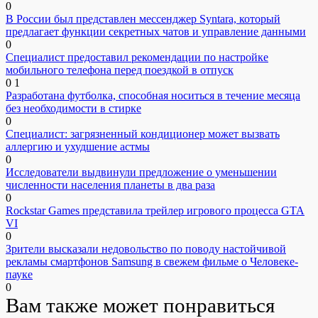
0
В России был представлен мессенджер Syntara, который
предлагает функции секретных чатов и управление данными
0
Специалист предоставил рекомендации по настройке
мобильного телефона перед поездкой в отпуск
0
1
Разработана футболка, способная носиться в течение месяца
без необходимости в стирке
0
Специалист: загрязненный кондиционер может вызвать
аллергию и ухудшение астмы
0
Исследователи выдвинули предложение о уменьшении
численности населения планеты в два раза
0
Rockstar Games представила трейлер игрового процесса GTA
VI
0
Зрители высказали недовольство по поводу настойчивой
рекламы смартфонов Samsung в свежем фильме о Человеке-
пауке
0
Вам также может понравиться