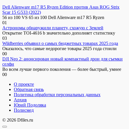
Dell Alienware m17 R5 Ryzen Edition против Asus ROG Strix
Scar 15 G533 (2022)
56 из 100 VS 65 из 100 Dell Alienware m17 R5 Ryzen
0
1
Астрономы обнаружили планету, схожую с Землей
Открытие TOI-4616 b значительно дополняет статистику
0
3
Wildberries объявил о самых бюджетных товарах 2025 года
Оказалось, что самые недорогие товары 2025 года стоили
0
0
DJI Neo 2: анонсирован новый компактный дрон для съемки
селфи
Во всем лучше первого поколения — более быстрый, умнее
0
0
О проекте
Обратная связь
Политика обработки персональных данных
Архив
Юрий Подоляка
Полисмед
© 2026 Dfiles.ru