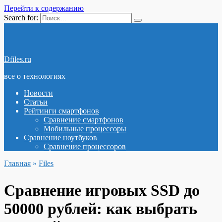
Перейти к содержанию
Search for:
Dfiles.ru
все о технологиях
Новости
Статьи
Рейтинги смартфонов
Сравнение смартфонов
Мобильные процессоры
Сравнение ноутбуков
Сравнение процессоров
Главная
»
Files
Сравнение игровых SSD до
50000 рублей: как выбрать