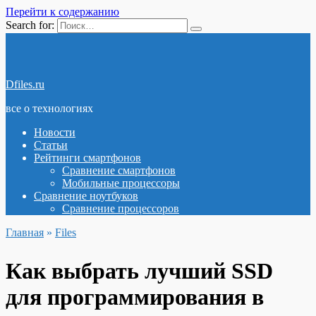
Перейти к содержанию
Search for:
Dfiles.ru
все о технологиях
Новости
Статьи
Рейтинги смартфонов
Сравнение смартфонов
Мобильные процессоры
Сравнение ноутбуков
Сравнение процессоров
Главная
»
Files
Как выбрать лучший SSD
для программирования в