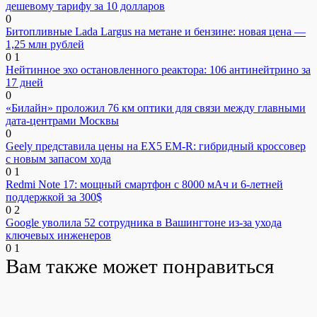
дешевому тарифу за 10 долларов
0
Битопливные Lada Largus на метане и бензине: новая цена —
1,25 млн рублей
0
1
Нейтинное эхо остановленного реактора: 106 антинейтрино за
17 дней
0
«Билайн» проложил 76 км оптики для связи между главными
дата-центрами Москвы
0
Geely представила цены на EX5 EM-R: гибридный кроссовер
с новым запасом хода
0
1
Redmi Note 17: мощный смартфон с 8000 мАч и 6-летней
поддержкой за 300$
0
2
Google уволила 52 сотрудника в Вашингтоне из-за ухода
ключевых инженеров
0
1
Вам также может понравиться