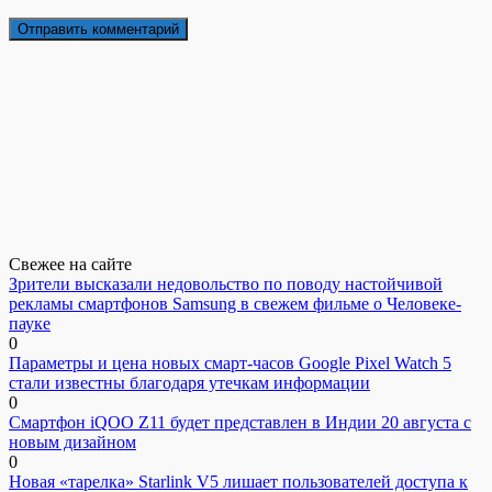
Свежее на сайте
Зрители высказали недовольство по поводу настойчивой
рекламы смартфонов Samsung в свежем фильме о Человеке-
пауке
0
Параметры и цена новых смарт-часов Google Pixel Watch 5
стали известны благодаря утечкам информации
0
Смартфон iQOO Z11 будет представлен в Индии 20 августа с
новым дизайном
0
Новая «тарелка» Starlink V5 лишает пользователей доступа к