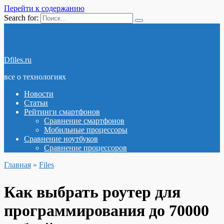
Перейти к содержанию
Search for:
Dfiles.ru
все о технологиях
Новости
Статьи
Рейтинги смартфонов
Сравнение смартфонов
Мобильные процессоры
Сравнение ноутбуков
Сравнение процессоров
Главная
»
Files
Как выбрать роутер для
программирования до 70000