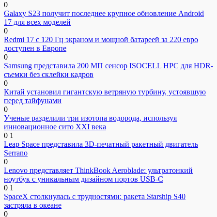
0
Galaxy S23 получит последнее крупное обновление Android
17 для всех моделей
0
Redmi 17 с 120 Гц экраном и мощной батареей за 220 евро
доступен в Европе
0
Samsung представила 200 МП сенсор ISOCELL HPC для HDR-
съемки без склейки кадров
0
Китай установил гигантскую ветряную турбину, устоявшую
перед тайфунами
0
Ученые разделили три изотопа водорода, используя
инновационное сито XXI века
0
1
Leap Space представила 3D-печатный ракетный двигатель
Serrano
0
Lenovo представляет ThinkBook Aeroblade: ультратонкий
ноутбук с уникальным дизайном портов USB-C
0
1
SpaceX столкнулась с трудностями: ракета Starship S40
застряла в океане
0