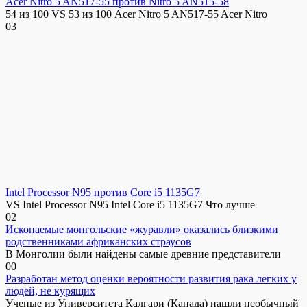
Acer Nitro 5 AN517-55 против Nitro 5 AN515-58
54 из 100 VS 53 из 100 Acer Nitro 5 AN517-55 Acer Nitro
0
3
Intel Processor N95 против Core i5 1135G7
VS Intel Processor N95 Intel Core i5 1135G7 Что лучше
0
2
Ископаемые монгольские «журавли» оказались близкими
родственниками африканских страусов
В Монголии были найдены самые древние представители
0
0
Разработан метод оценки вероятности развития рака легких у
людей, не курящих
Ученые из Университета Калгари (Канада) нашли необычный