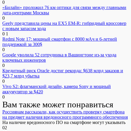
0
«Билайн» проложил 76 км оптики для связи между главными
дата-центрами Москвы
0
Geely представила цены на EX5 EM-R: гибридный кроссовер
с новым запасом хода
0
1
Redmi Note 17: мощный смартфон с 8000 мАч и 6-летней
поддержкой за 300$
0
Google уволила 52 сотрудника в Вашингтоне из-за ухода
ключевых инженеров
0
Кредитный риск Oracle достиг рекорда: $638 млрд заказов и
$23,7 млрд убытка
0
Vivo S2: флагманский дизайн, камера Sony и мощный
аккумулятор за $420
0
Вам также может понравиться
Россиянам рассказали, как осуществить проверку смартфона
на предмет наличия вредоносного программного обеспечения
На наличие вредоносного ПО на смартфоне могут указывать
0
2