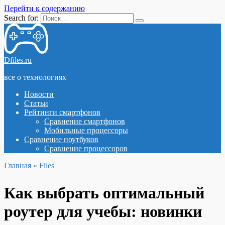
Перейти к содержанию
Search for:
Dfiles.ru
все о технологиях
Новости
Статьи
Рейтинги смартфонов
Сравнение смартфонов
Мобильные процессоры
Сравнение ноутбуков
Сравнение процессоров
Главная
»
Files
Как выбрать оптимальный
роутер для учебы: новинки