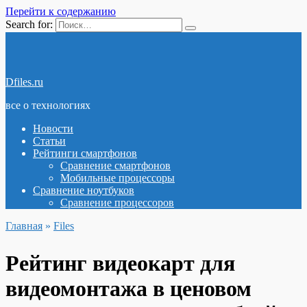
Перейти к содержанию
Search for:
Dfiles.ru
все о технологиях
Новости
Статьи
Рейтинги смартфонов
Сравнение смартфонов
Мобильные процессоры
Сравнение ноутбуков
Сравнение процессоров
Главная
»
Files
Рейтинг видеокарт для
видеомонтажа в ценовом