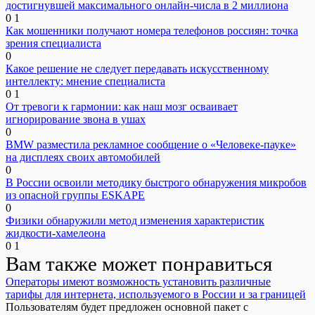
достигнувшей максимального онлайн-числа в 2 миллиона
0
1
Как мошенники получают номера телефонов россиян: точка
зрения специалиста
0
Какое решение не следует передавать искусственному
интеллекту: мнение специалиста
0
1
От тревоги к гармонии: как наш мозг осваивает
игнорирование звона в ушах
0
BMW разместила рекламное сообщение о «Человеке-пауке»
на дисплеях своих автомобилей
0
В России освоили методику быстрого обнаружения микробов
из опасной группы ESKAPE
0
Физики обнаружили метод изменения характеристик
жидкости-хамелеона
0
1
Вам также может понравиться
Операторы имеют возможность установить различные
тарифы для интернета, используемого в России и за границей
Пользователям будет предложен основной пакет с