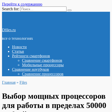
Перейти к содержанию
Search for:
Dfiles.ru
все о технологиях
Новости
Статьи
Рейтинги смартфонов
Сравнение смартфонов
Мобильные процессоры
Сравнение ноутбуков
Сравнение процессоров
Главная
»
Files
Выбор мощных процессоров
для работы в пределах 50000