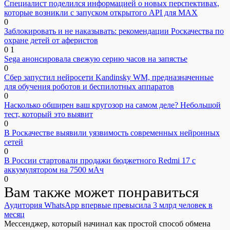
Специалист поделился информацией о новых перспективах,
которые возникли с запуском открытого API для МАХ
0
Заблокировать и не наказывать: рекомендации Роскачества по
охране детей от аферистов
0
1
Sega анонсировала свежую серию часов на запястье
0
Сбер запустил нейросети Kandinsky WM, предназначенные
для обучения роботов и беспилотных аппаратов
0
Насколько обширен ваш кругозор на самом деле? Небольшой
тест, который это выявит
0
В Роскачестве выявили уязвимость современных нейронных
сетей
0
В России стартовали продажи бюджетного Redmi 17 с
аккумулятором на 7500 мАч
0
Вам также может понравиться
Аудитория WhatsApp впервые превысила 3 млрд человек в
месяц
Мессенджер, который начинал как простой способ обмена