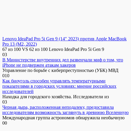
Lenovo IdeaPad Pro 5i Gen 9 (14″ 2023) против Apple MacBook
Pro 13 (M2, 2022)
67 из 100 VS 62 из 100 Lenovo IdeaPad Pro 5i Gen 9
0
3
В Министерстве внутренних дел развенчали миф о том, что
iPhone не подвержен атакам хакеров
Управление по борьбе с киберпреступностью (УБК) МВД
0
10
Как биоуголь способен управлять температурными
показателями в городских условиях: мнение российских
исследователей
Находка для городского хозяйства. Исследователи из
0
3
Черная дыра, расположенная неподалеку, предоставила
исследователям возможность заглянуть в древнюю Вселенную
Международная группа астрономов обнаружила необычную
0
0