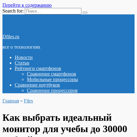
Перейти к содержанию
Search for:
Dfiles.ru
все о технологиях
Новости
Статьи
Рейтинги смартфонов
Сравнение смартфонов
Мобильные процессоры
Сравнение ноутбуков
Сравнение процессоров
Главная
»
Files
Как выбрать идеальный
монитор для учебы до 30000