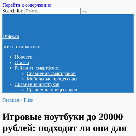
Перейти к содержанию
Search for:
Dfiles.ru
все о технологиях
Новости
Статьи
Рейтинги смартфонов
Сравнение смартфонов
Мобильные процессоры
Сравнение ноутбуков
Сравнение процессоров
Главная
»
Files
Игровые ноутбуки до 20000
рублей: подходят ли они для