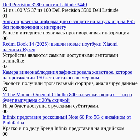
Dell Precision 3580 против Latitude 3440
51 из 100 VS 37 из 100 Dell Precision 3580 Dell Latitude
0
1
Sony опровергла информацию о запрете на запуск игр на PS5
без подключения к интернету
Ранее в интернете появилась противоречивая информация
0
0
Redmi Book 14 (2025): вышли новые ноутбуки Xiaomi
на чипах Ryzen
Устройства являются самыми доступными лэптопами
в линейке
0
2
Камера видеонаблюдения зафиксировала животное, которое
на протяжении 150 лет считалось вымершим
Экологи получили трогательный сюрприз, анализируя данные
0
2
У The Mound: Omen of Cthulhu 800 тысяч желающих — игра
будет выпущена с 20% скидкой
Игра будет доступна с русскими субтитрами.
0
0
Infinix представил роскошный Note 60 Pro 5G с дизайном от
Pininfarina
Кратко и по делу Бренд Infinix представил на индийском
0
0