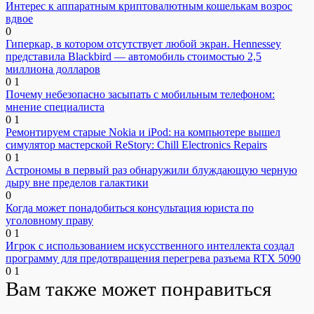
Интерес к аппаратным криптовалютным кошелькам возрос
вдвое
0
Гиперкар, в котором отсутствует любой экран. Hennessey
представила Blackbird — автомобиль стоимостью 2,5
миллиона долларов
0
1
Почему небезопасно засыпать с мобильным телефоном:
мнение специалиста
0
1
Ремонтируем старые Nokia и iPod: на компьютере вышел
симулятор мастерской ReStory: Chill Electronics Repairs
0
1
Астрономы в первый раз обнаружили блуждающую черную
дыру вне пределов галактики
0
Когда может понадобиться консультация юриста по
уголовному праву
0
1
Игрок с использованием искусственного интеллекта создал
программу для предотвращения перегрева разъема RTX 5090
0
1
Вам также может понравиться