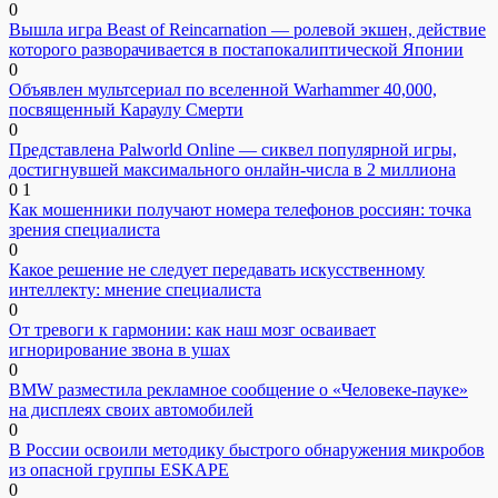
0
Вышла игра Beast of Reincarnation — ролевой экшен, действие
которого разворачивается в постапокалиптической Японии
0
Объявлен мультсериал по вселенной Warhammer 40,000,
посвященный Караулу Смерти
0
Представлена Palworld Online — сиквел популярной игры,
достигнувшей максимального онлайн-числа в 2 миллиона
0
1
Как мошенники получают номера телефонов россиян: точка
зрения специалиста
0
Какое решение не следует передавать искусственному
интеллекту: мнение специалиста
0
От тревоги к гармонии: как наш мозг осваивает
игнорирование звона в ушах
0
BMW разместила рекламное сообщение о «Человеке-пауке»
на дисплеях своих автомобилей
0
В России освоили методику быстрого обнаружения микробов
из опасной группы ESKAPE
0