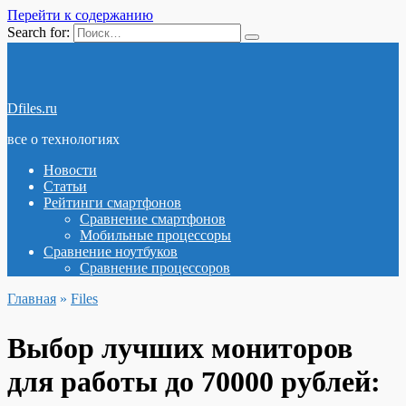
Перейти к содержанию
Search for:
Dfiles.ru
все о технологиях
Новости
Статьи
Рейтинги смартфонов
Сравнение смартфонов
Мобильные процессоры
Сравнение ноутбуков
Сравнение процессоров
Главная
»
Files
Выбор лучших мониторов
для работы до 70000 рублей: