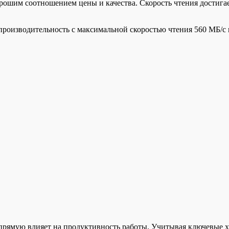
ошим соотношением цены и качества. Скорость чтения достигает
оизводительность с максимальной скоростью чтения 560 МБ/с и 
ямую влияет на продуктивность работы. Учитывая ключевые ха