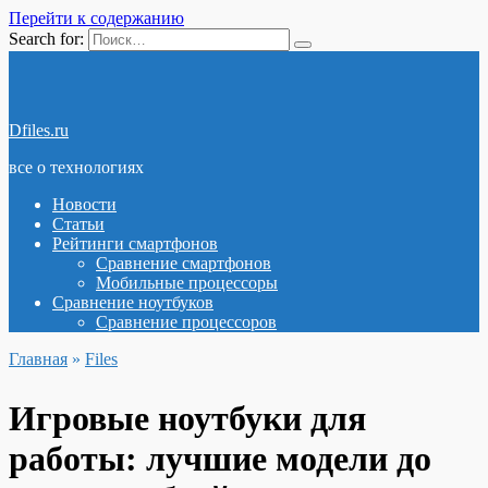
Перейти к содержанию
Search for:
Dfiles.ru
все о технологиях
Новости
Статьи
Рейтинги смартфонов
Сравнение смартфонов
Мобильные процессоры
Сравнение ноутбуков
Сравнение процессоров
Главная
»
Files
Игровые ноутбуки для
работы: лучшие модели до