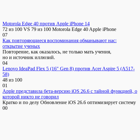
Motorola Edge 40 против Apple iPhone 14
72 из 100 VS 79 из 100 Motorola Edge 40 Apple iPhone
0
7
Как повторяющиеся воспоминания обманывают нас:
открытие ученых
Повторение, как оказалось, не только мать учения,
но и источник иллюзий.
0
4
Lenovo IdeaPad Flex 5 (16″ Gen 8) против Acer Aspire 5 (A517-
58)
48 из 100
0
1
Apple представила бета-версию iOS 26.6 с тайной функцией, о
которой никто не говорил
Кратко и по делу Обновление iOS 26.6 оптимизирует систему
0
0