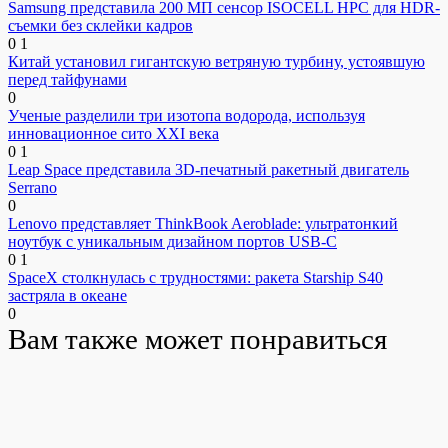
Samsung представила 200 МП сенсор ISOCELL HPC для HDR-
съемки без склейки кадров
0
1
Китай установил гигантскую ветряную турбину, устоявшую
перед тайфунами
0
Ученые разделили три изотопа водорода, используя
инновационное сито XXI века
0
1
Leap Space представила 3D-печатный ракетный двигатель
Serrano
0
Lenovo представляет ThinkBook Aeroblade: ультратонкий
ноутбук с уникальным дизайном портов USB-C
0
1
SpaceX столкнулась с трудностями: ракета Starship S40
застряла в океане
0
Вам также может понравиться